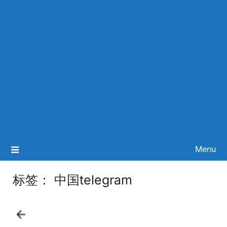
Menu
标签：
中国telegram