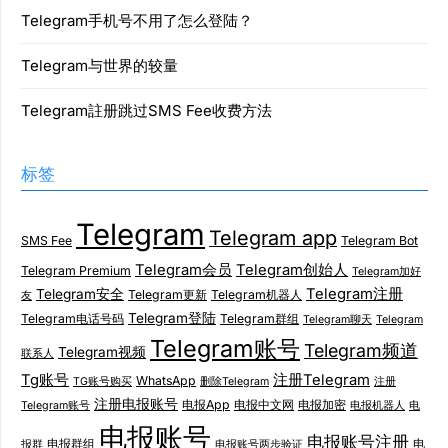
Telegram手机号不用了怎么登陆？
Telegram与世界的较量
Telegram註册跳过SMS Fee收费方法
标签
Telegram
Telegram app
SMS Fee
Telegram Bot
Telegram会员
Telegram创始人
Telegram Premium
Telegram加好
Telegram注册
Telegram安全
Telegram更新
Telegram机器人
友
Telegram登陆
Telegram电话号码
Telegram群组
Telegram聊天
Telegram
Telegram账号
Telegram频道
Telegram视频
联系人
Tg账号
注册Telegram
WhatsApp
TG账号购买
删除Telegram
注册
注册电报账号
电报App
电报中文网
电报加密
Telegram账号
电报机器人
电
电报账号
电报账号注册
电报群组
电
报群
电报账号两步验证