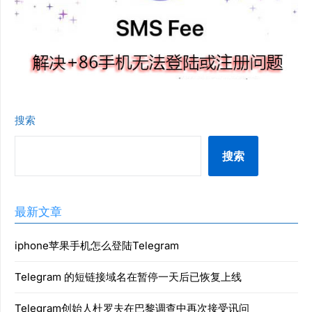
搜索
搜索
最新文章
iphone苹果手机怎么登陆Telegram
Telegram 的短链接域名在暂停一天后已恢复上线
Telegram创始人杜罗夫在巴黎调查中再次接受讯问