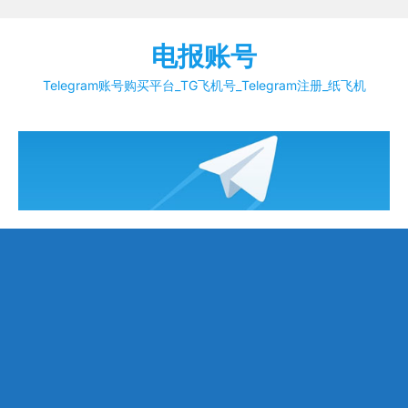
Skip
to
电报账号
content
Telegram账号购买平台_TG飞机号_Telegram注册_纸飞机