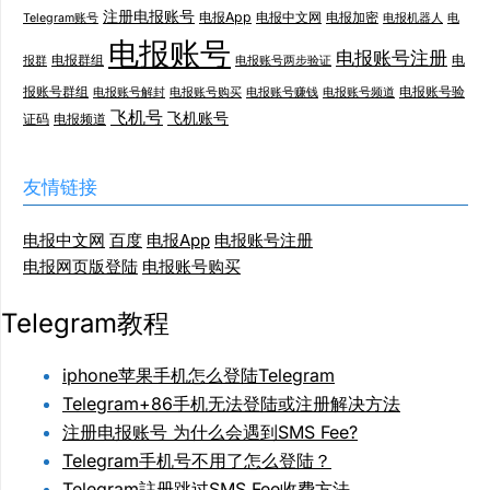
注册电报账号
电报App
电报中文网
电报加密
Telegram账号
电报机器人
电
电报账号
电报账号注册
电报群组
电
报群
电报账号两步验证
报账号群组
电报账号验
电报账号解封
电报账号购买
电报账号赚钱
电报账号频道
飞机号
飞机账号
证码
电报频道
友情链接
电报中文网
百度
电报App
电报账号注册
电报网页版登陆
电报账号购买
Telegram教程
iphone苹果手机怎么登陆Telegram
Telegram+86手机无法登陆或注册解决方法
注册电报账号 为什么会遇到SMS Fee?
Telegram手机号不用了怎么登陆？
Telegram註册跳过SMS Fee收费方法