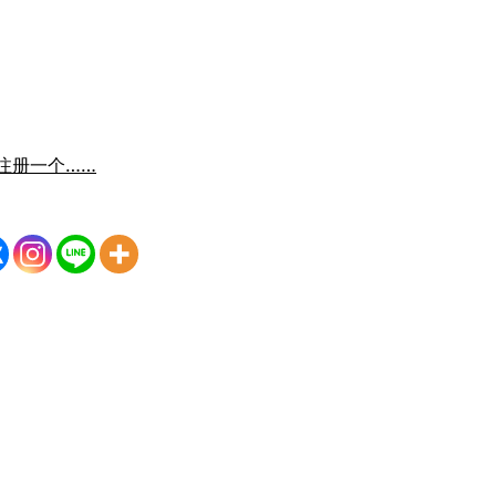
注册一个……