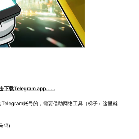
击下载Telegram app……
elegram账号的，需要借助网络工具（梯子）这里就
号码)