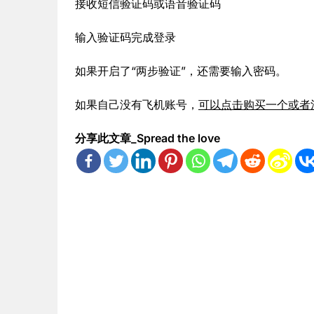
接收短信验证码或语音验证码
输入验证码完成登录
如果开启了“两步验证”，还需要输入密码。
如果自己没有飞机账号，
可以点击购买一个或者
分享此文章_Spread the love