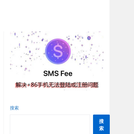
搜索
搜
索