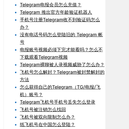
Telegram电报会员怎么充值？
Telegram 推出官方年龄验证机器人
手机号注册Telegram收不到验证码怎么
办？
没有电话号码怎么登陆旧的 Telegram 帐
号
电报账号视频必须下完才能看吗？怎么不
下载观看Telegram视频
Telegram裸聊被人录视频威胁了怎么办？
飞机号怎么解封？Telegram被封禁解封的
方法
怎么获得自己的Telegram（TG/电报/飞
机）账号？
Telegram飞机号手机号丢失怎么登录
飞机号被注销怎么找回
飞机号被双向限制怎么办？
纸飞机号在中国怎么登陆？