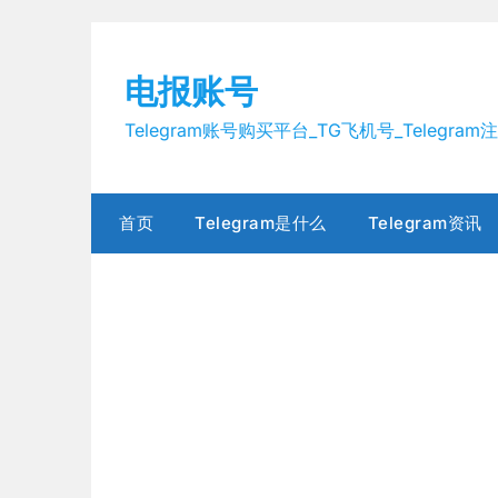
Skip
to
content
电报账号
Telegram账号购买平台_TG飞机号_Telegra
首页
Telegram是什么
Telegram资讯