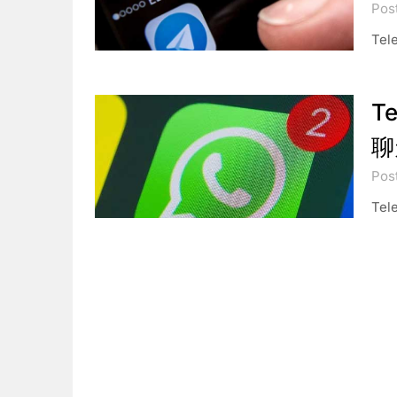
Pos
Te
T
聊
Pos
Te