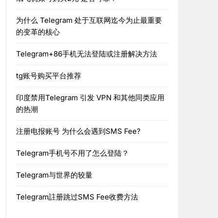
为什么 Telegram 处于互联网迄今为止最重要
的变革的核心
Telegram+86手机无法登陆或注册解决方法
tg账号购买平台推荐
印度禁用Telegram 引发 VPN 和其他同类应用
的热潮
注册电报账号 为什么会遇到SMS Fee?
Telegram手机号不用了怎么登陆？
Telegram与世界的较量
Telegram註册跳过SMS Fee收费方法