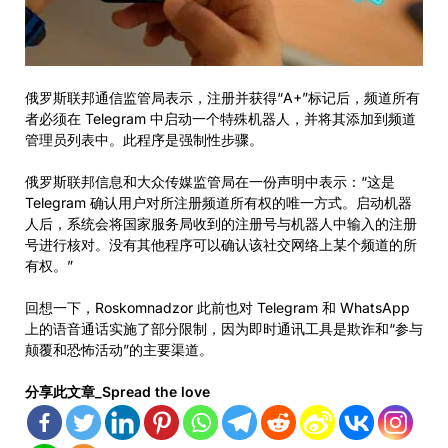
俄罗斯联邦通信监管局表示，注册并获得“A+”标记后，频道所有
者必须在 Telegram 中启动一个特殊机器人，并将其添加到频道
管理员列表中。此程序是强制性步骤。
俄罗斯联邦信息和大众传媒监管局在一份声明中表示：“这是
Telegram 确认用户对所注册频道所有权的唯一方式。启动机器
人后，系统会将国家服务局收到的注册号与机器人中输入的注册
号进行核对。没有其他程序可以确认该社交网络上某个频道的所
有权。”
回想一下，Roskomnadzor 此前也对 Telegram 和 WhatsApp
上的语音通话实施了部分限制，因为即时通讯工具是欺诈和“参与
颠覆和恐怖活动”的主要渠道。
分享此文章_Spread the love