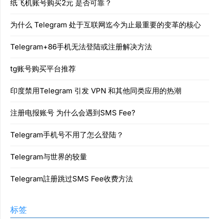
纸飞机账号购买2元 是否可靠？
为什么 Telegram 处于互联网迄今为止最重要的变革的核心
Telegram+86手机无法登陆或注册解决方法
tg账号购买平台推荐
印度禁用Telegram 引发 VPN 和其他同类应用的热潮
注册电报账号 为什么会遇到SMS Fee?
Telegram手机号不用了怎么登陆？
Telegram与世界的较量
Telegram註册跳过SMS Fee收费方法
标签