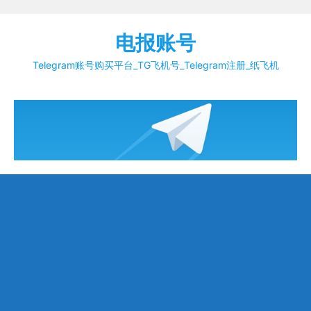
Skip
to
电报账号
content
Telegram账号购买平台_TG飞机号_Telegram注册_纸飞机