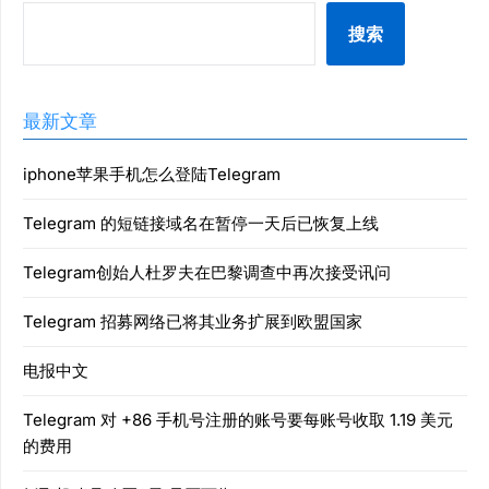
搜索
最新文章
iphone苹果手机怎么登陆Telegram
Telegram 的短链接域名在暂停一天后已恢复上线
Telegram创始人杜罗夫在巴黎调查中再次接受讯问
Telegram 招募网络已将其业务扩展到欧盟国家
电报中文
Telegram 对 +86 手机号注册的账号要每账号收取 1.19 美元
的费用