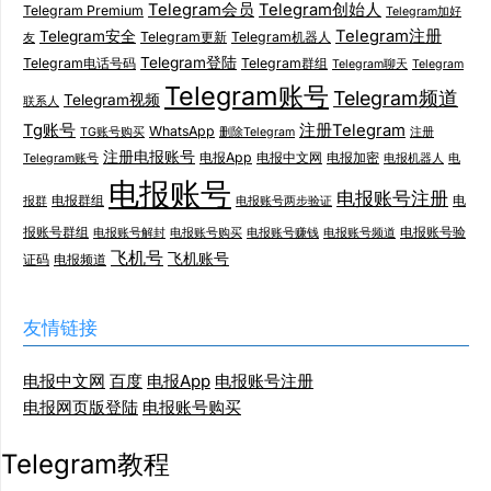
Telegram会员
Telegram创始人
Telegram Premium
Telegram加好
Telegram注册
Telegram安全
Telegram更新
Telegram机器人
友
Telegram登陆
Telegram电话号码
Telegram群组
Telegram聊天
Telegram
Telegram账号
Telegram频道
Telegram视频
联系人
Tg账号
注册Telegram
WhatsApp
TG账号购买
删除Telegram
注册
注册电报账号
电报App
电报中文网
电报加密
Telegram账号
电报机器人
电
电报账号
电报账号注册
电报群组
电
报群
电报账号两步验证
报账号群组
电报账号验
电报账号解封
电报账号购买
电报账号赚钱
电报账号频道
飞机号
飞机账号
证码
电报频道
友情链接
电报中文网
百度
电报App
电报账号注册
电报网页版登陆
电报账号购买
Telegram教程