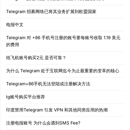
Telegram 招募网络已将其业务扩展到欧盟国家
电报中文
Telegram 对 +86 手机号注册的账号要每账号收取 1.19 美元
的费用
纸飞机账号购买2元 是否可靠？
为什么 Telegram 处于互联网迄今为止最重要的变革的核心
Telegram+86手机无法登陆或注册解决方法
tg账号购买平台推荐
印度禁用Telegram 引发 VPN 和其他同类应用的热潮
注册电报账号 为什么会遇到SMS Fee?