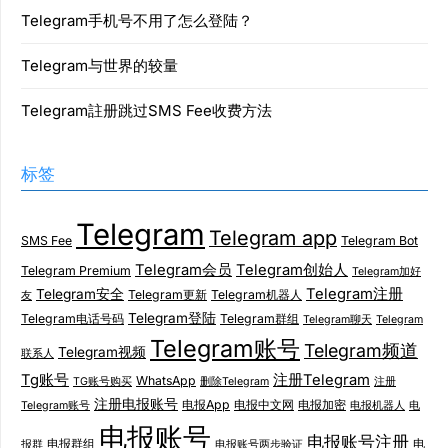
Telegram手机号不用了怎么登陆？
Telegram与世界的较量
Telegram註册跳过SMS Fee收费方法
标签
Telegram
Telegram app
SMS Fee
Telegram Bot
Telegram会员
Telegram创始人
Telegram Premium
Telegram加好
Telegram注册
Telegram安全
Telegram更新
Telegram机器人
友
Telegram登陆
Telegram电话号码
Telegram群组
Telegram聊天
Telegram
Telegram账号
Telegram频道
Telegram视频
联系人
Tg账号
注册Telegram
WhatsApp
TG账号购买
删除Telegram
注册
注册电报账号
电报App
电报中文网
电报加密
Telegram账号
电报机器人
电
电报账号
电报账号注册
电报群组
电
报群
电报账号两步验证