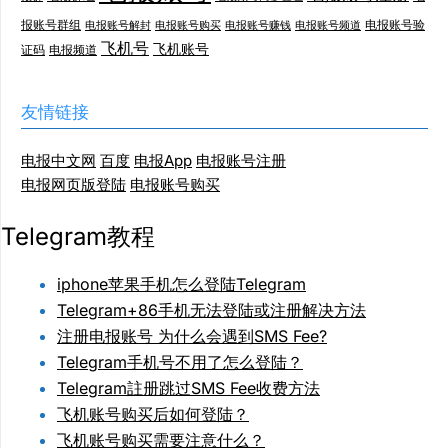
报账号群组
电报账号验
电报账号解封
电报账号购买
电报账号赚钱
电报账号频道
飞机号
飞机账号
证码
电报频道
友情链接
电报中文网
百度
电报App
电报账号注册
电报网页版登陆
电报账号购买
Telegram教程
iphone苹果手机怎么登陆Telegram
Telegram+86手机无法登陆或注册解决方法
注册电报账号 为什么会遇到SMS Fee?
Telegram手机号不用了怎么登陆？
Telegram註册跳过SMS Fee收费方法
飞机账号购买后如何登陆？
飞机账号购买需要注意什么？