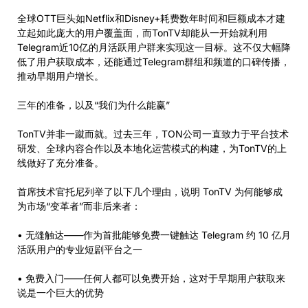
全球OTT巨头如Netflix和Disney+耗费数年时间和巨额成本才建
立起如此庞大的用户覆盖面，而TonTV却能从一开始就利用
Telegram近10亿的月活跃用户群来实现这一目标。这不仅大幅降
低了用户获取成本，还能通过Telegram群组和频道的口碑传播，
推动早期用户增长。
三年的准备，以及“我们为什么能赢”
TonTV并非一蹴而就。过去三年，TON公司一直致力于平台技术
研发、全球内容合作以及本地化运营模式的构建，为TonTV的上
线做好了充分准备。
首席技术官托尼列举了以下几个理由，说明 TonTV 为何能够成
为市场“变革者”而非后来者：
• 无缝触达——作为首批能够免费一键触达 Telegram 约 10 亿月
活跃用户的专业短剧平台之一
• 免费入门——任何人都可以免费开始，这对于早期用户获取来
说是一个巨大的优势