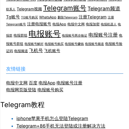
Telegram账号
Telegram频道
Telegram视频
联系人
Tg账号
注册Telegram
WhatsApp
TG账号购买
删除Telegram
注册
注册电报账号
电报App
电报中文网
电报加密
Telegram账号
电报机器人
电
电报账号
电报账号注册
电报群组
电
报群
电报账号两步验证
报账号群组
电报账号验
电报账号解封
电报账号购买
电报账号赚钱
电报账号频道
飞机号
飞机账号
证码
电报频道
友情链接
电报中文网
百度
电报App
电报账号注册
电报网页版登陆
电报账号购买
Telegram教程
iphone苹果手机怎么登陆Telegram
Telegram+86手机无法登陆或注册解决方法