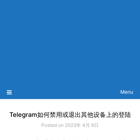
Menu
Telegram如何禁用或退出其他设备上的登陆
Posted on 2023年 4月 6日