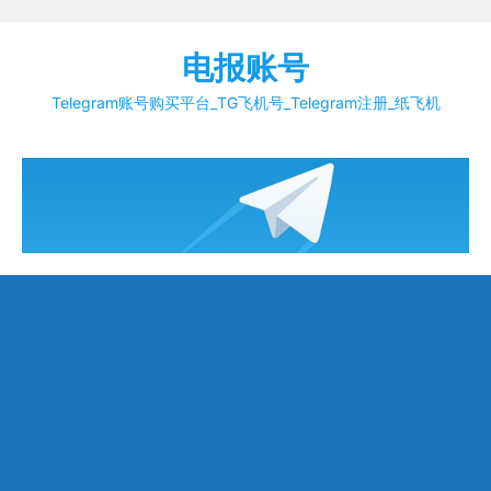
Skip
to
电报账号
content
Telegram账号购买平台_TG飞机号_Telegram注册_纸飞机