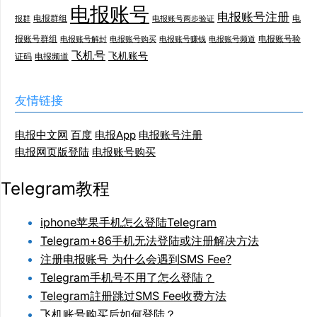
电报账号
电报账号注册
电报群组
电
报群
电报账号两步验证
报账号群组
电报账号验
电报账号解封
电报账号购买
电报账号赚钱
电报账号频道
飞机号
飞机账号
证码
电报频道
友情链接
电报中文网
百度
电报App
电报账号注册
电报网页版登陆
电报账号购买
Telegram教程
iphone苹果手机怎么登陆Telegram
Telegram+86手机无法登陆或注册解决方法
注册电报账号 为什么会遇到SMS Fee?
Telegram手机号不用了怎么登陆？
Telegram註册跳过SMS Fee收费方法
飞机账号购买后如何登陆？