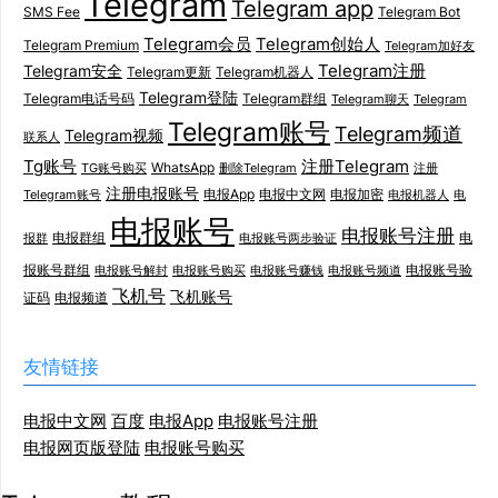
Telegram
Telegram app
SMS Fee
Telegram Bot
Telegram会员
Telegram创始人
Telegram Premium
Telegram加好友
Telegram注册
Telegram安全
Telegram更新
Telegram机器人
Telegram登陆
Telegram电话号码
Telegram群组
Telegram聊天
Telegram
Telegram账号
Telegram频道
Telegram视频
联系人
Tg账号
注册Telegram
WhatsApp
TG账号购买
删除Telegram
注册
注册电报账号
电报App
电报中文网
电报加密
Telegram账号
电报机器人
电
电报账号
电报账号注册
电报群组
电
报群
电报账号两步验证
报账号群组
电报账号验
电报账号解封
电报账号购买
电报账号赚钱
电报账号频道
飞机号
飞机账号
证码
电报频道
友情链接
电报中文网
百度
电报App
电报账号注册
电报网页版登陆
电报账号购买