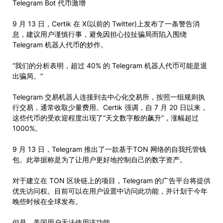
Telegram Bot 代币激增
9 月 13 日，Certik 在 X(以前的 Twitter)上发布了一条警告消
息，建议用户谨慎行事，避免因担心拉扯骗局而陷入围绕
Telegram 机器人代币的炒作。
“我们的分析表明，超过 40% 的 Telegram 机器人代币可能是退
出骗局。”
Telegram 交易机器人连接到去中心化交易所，按照一组规则执
行交易，通常收取少量费用。Certik 强调，自 7 月 20 日以来，
这些代币的受欢迎程度出现了“天文数字般的飙升”，涨幅超过
1000%。
9 月 13 日，Telegram 推出了一款基于TON 网络的自我托管钱
包。此举据称是为了让用户更好地控制自己的数字资产。
对于建立在 TON 区块链上的项目，Telegram 的广告平台将提供
优先访问权。目前可以在用户设置中访问此功能，并计划于今年
晚些时候在全球发布。
但是，美国用户无法使用该功能。