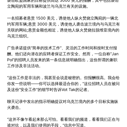
袭击欧盟国家的目标提供高达 3000 美元的报酬，其中包括袭击
立陶宛的军用车辆和波兰与乌克兰有关的设施。
一名招募者悬赏 1500 美元，诱使他人纵火焚烧立陶宛的一辆北
约军用车辆;悬赏 3000 美元，诱使他人袭击波兰境内与乌克兰有
关联的网站;悬赏金额也相近，诱使他人纵火焚烧拉脱维亚境内的
乌克兰组织。
广告承诺提供“简单的技术工作”、灵活的工作时间和按时支付报
酬。他们还向潜在的应聘者保证工作安全。然而，一位自称“Jan
Pol”的招聘人员发来的第一条信息就明确指出，这份所谓的兼职
工作涉及非法活动。
“这份工作是非法的，我甚至会说是秘密的。但报酬很高。我会给
你发一些说明——你可以选择最适合你的，”这位招聘人员在被问
及这份“安全工作”的细节时告诉Vot Tak的记者。
聊天记录中发出的指示明确提议对乌克兰境内的多个目标实施纵
火袭击。
“这并不像乍看起来那么可怕。看看我们的频道，看看我们正在与
谁对抗，以及我们使用的手段，”信息中写道。