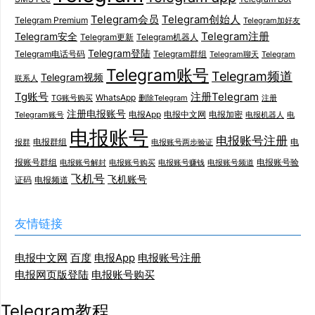
Telegram会员
Telegram创始人
Telegram Premium
Telegram加好友
Telegram注册
Telegram安全
Telegram更新
Telegram机器人
Telegram登陆
Telegram电话号码
Telegram群组
Telegram聊天
Telegram
Telegram账号
Telegram频道
Telegram视频
联系人
Tg账号
注册Telegram
WhatsApp
TG账号购买
删除Telegram
注册
注册电报账号
电报App
电报中文网
电报加密
Telegram账号
电报机器人
电
电报账号
电报账号注册
电报群组
电
报群
电报账号两步验证
报账号群组
电报账号验
电报账号解封
电报账号购买
电报账号赚钱
电报账号频道
飞机号
飞机账号
证码
电报频道
友情链接
电报中文网
百度
电报App
电报账号注册
电报网页版登陆
电报账号购买
Telegram教程