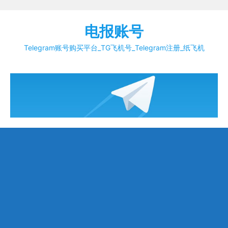
Skip
to
电报账号
content
Telegram账号购买平台_TG飞机号_Telegram注册_纸飞机