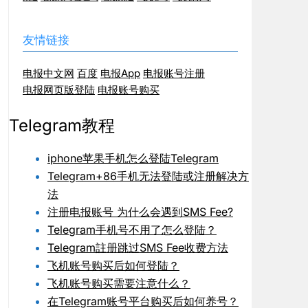
友情链接
电报中文网
百度
电报App
电报账号注册
电报网页版登陆
电报账号购买
Telegram教程
iphone苹果手机怎么登陆Telegram
Telegram+86手机无法登陆或注册解决方
法
注册电报账号 为什么会遇到SMS Fee?
Telegram手机号不用了怎么登陆？
Telegram註册跳过SMS Fee收费方法
飞机账号购买后如何登陆？
飞机账号购买需要注意什么？
在Telegram账号平台购买后如何养号？