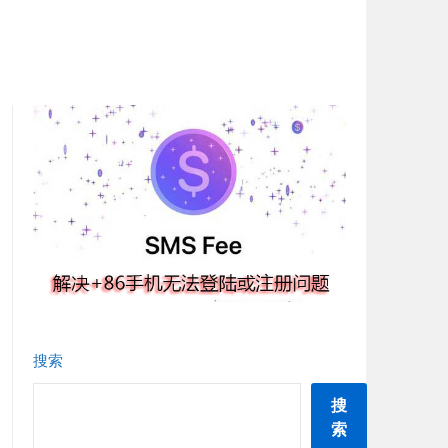
搜索
搜
索