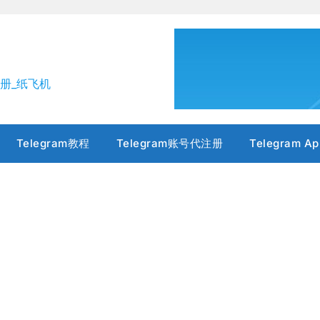
m注册_纸飞机
Telegram教程
Telegram账号代注册
Telegram Ap