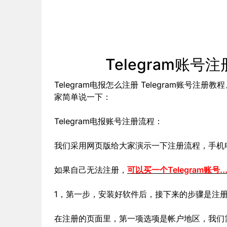
Telegram账
Telegram电报怎么注册 Telegram账号注
家简单说一下：
Telegram电报账号注册流程：
我们采用网页版给大家演示一下注册流程，手机
如果自己无法注册，
可以买一个Telegram账号
1，第一步，安装好软件后，接下来的步骤是注
在注册的页面里，第一项选项是帐户地区，我们需要