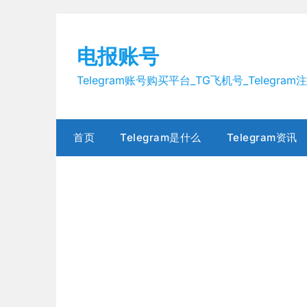
Skip
to
content
电报账号
Telegram账号购买平台_TG飞机号_Telegra
首页
Telegram是什么
Telegram资讯