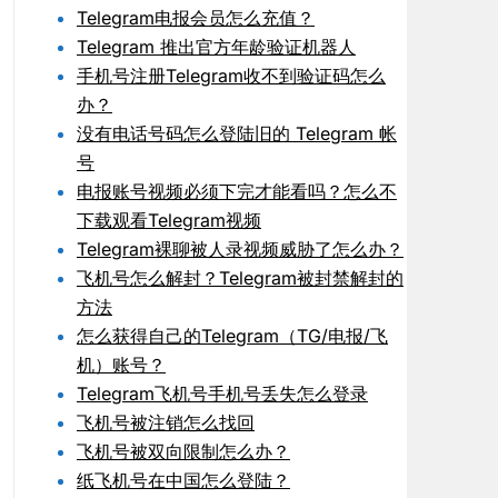
Telegram电报会员怎么充值？
Telegram 推出官方年龄验证机器人
手机号注册Telegram收不到验证码怎么
办？
没有电话号码怎么登陆旧的 Telegram 帐
号
电报账号视频必须下完才能看吗？怎么不
下载观看Telegram视频
Telegram裸聊被人录视频威胁了怎么办？
飞机号怎么解封？Telegram被封禁解封的
方法
怎么获得自己的Telegram（TG/电报/飞
机）账号？
Telegram飞机号手机号丢失怎么登录
飞机号被注销怎么找回
飞机号被双向限制怎么办？
纸飞机号在中国怎么登陆？