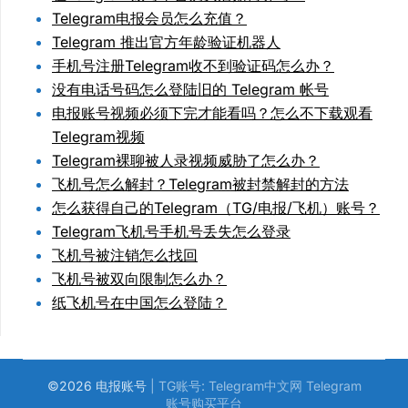
Telegram电报会员怎么充值？
Telegram 推出官方年龄验证机器人
手机号注册Telegram收不到验证码怎么办？
没有电话号码怎么登陆旧的 Telegram 帐号
电报账号视频必须下完才能看吗？怎么不下载观看
Telegram视频
Telegram裸聊被人录视频威胁了怎么办？
飞机号怎么解封？Telegram被封禁解封的方法
怎么获得自己的Telegram（TG/电报/飞机）账号？
Telegram飞机号手机号丢失怎么登录
飞机号被注销怎么找回
飞机号被双向限制怎么办？
纸飞机号在中国怎么登陆？
©2026 电报账号
| TG账号:
Telegram中文网 Telegram
账号购买平台