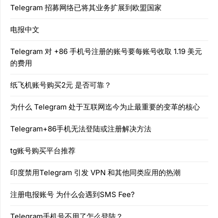
Telegram 招募网络已将其业务扩展到欧盟国家
电报中文
Telegram 对 +86 手机号注册的账号要每账号收取 1.19 美元
的费用
纸飞机账号购买2元 是否可靠？
为什么 Telegram 处于互联网迄今为止最重要的变革的核心
Telegram+86手机无法登陆或注册解决方法
tg账号购买平台推荐
印度禁用Telegram 引发 VPN 和其他同类应用的热潮
注册电报账号 为什么会遇到SMS Fee?
Telegram手机号不用了怎么登陆？