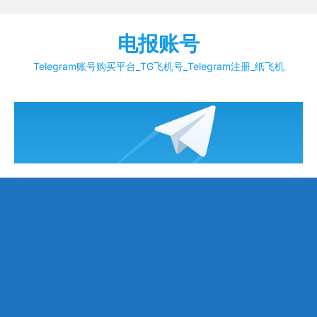
Skip
to
电报账号
content
Telegram账号购买平台_TG飞机号_Telegram注册_纸飞机