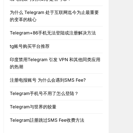
为什么 Telegram 处于互联网迄今为止最重要
的变革的核心
Telegram+86手机无法登陆或注册解决方法
tg账号购买平台推荐
印度禁用Telegram 引发 VPN 和其他同类应用
的热潮
注册电报账号 为什么会遇到SMS Fee?
Telegram手机号不用了怎么登陆？
Telegram与世界的较量
Telegram註册跳过SMS Fee收费方法