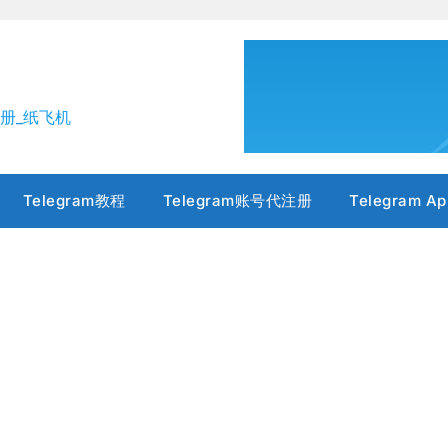
m注册_纸飞机
Telegram教程
Telegram账号代注册
Telegram Ap