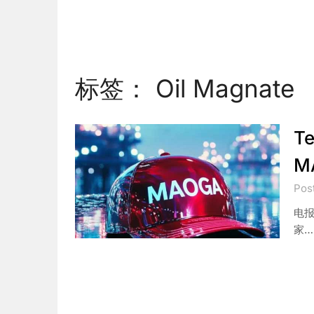
标签：
Oil Magnate
T
M
Pos
电报
家…