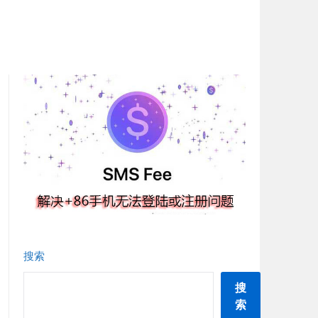
搜索
搜
索