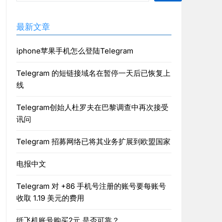
最新文章
iphone苹果手机怎么登陆Telegram
Telegram 的短链接域名在暂停一天后已恢复上
线
Telegram创始人杜罗夫在巴黎调查中再次接受
讯问
Telegram 招募网络已将其业务扩展到欧盟国家
电报中文
Telegram 对 +86 手机号注册的账号要每账号
收取 1.19 美元的费用
纸飞机账号购买2元 是否可靠？