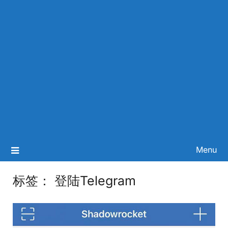
Menu
标签：
登陆Telegram