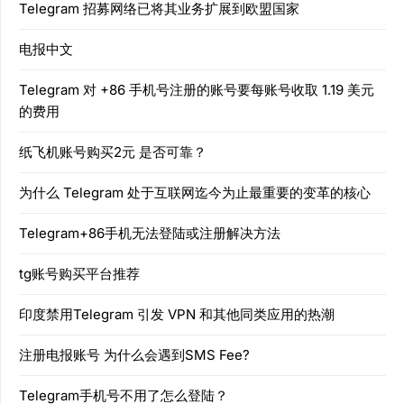
Telegram 招募网络已将其业务扩展到欧盟国家
电报中文
Telegram 对 +86 手机号注册的账号要每账号收取 1.19 美元
的费用
纸飞机账号购买2元 是否可靠？
为什么 Telegram 处于互联网迄今为止最重要的变革的核心
Telegram+86手机无法登陆或注册解决方法
tg账号购买平台推荐
印度禁用Telegram 引发 VPN 和其他同类应用的热潮
注册电报账号 为什么会遇到SMS Fee?
Telegram手机号不用了怎么登陆？