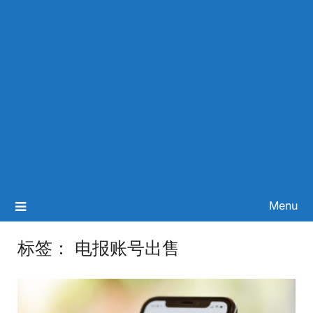
Menu
标签：
电报账号出售