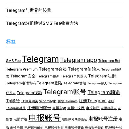
Telegram与世界的较量
Telegram註册跳过SMS Fee收费方法
标签
Telegram
Telegram app
SMS Fee
Telegram Bot
Telegram会员
Telegram创始人
Telegram Premium
Telegram加好
Telegram注册
Telegram安全
Telegram更新
Telegram机器人
友
Telegram登陆
Telegram电话号码
Telegram群组
Telegram聊天
Telegram
Telegram账号
Telegram频道
Telegram视频
联系人
Tg账号
注册Telegram
WhatsApp
TG账号购买
删除Telegram
注册
注册电报账号
电报App
电报中文网
电报加密
Telegram账号
电报机器人
电
电报账号
电报账号注册
电报群组
电
报群
电报账号两步验证
报账号群组
电报账号验
电报账号解封
电报账号购买
电报账号赚钱
电报账号频道