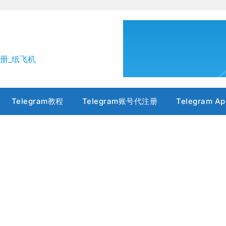
m注册_纸飞机
Telegram教程
Telegram账号代注册
Telegram Ap