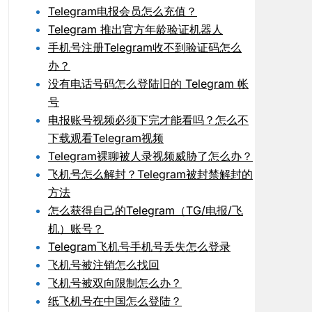
Telegram电报会员怎么充值？
Telegram 推出官方年龄验证机器人
手机号注册Telegram收不到验证码怎么
办？
没有电话号码怎么登陆旧的 Telegram 帐
号
电报账号视频必须下完才能看吗？怎么不
下载观看Telegram视频
Telegram裸聊被人录视频威胁了怎么办？
飞机号怎么解封？Telegram被封禁解封的
方法
怎么获得自己的Telegram（TG/电报/飞
机）账号？
Telegram飞机号手机号丢失怎么登录
飞机号被注销怎么找回
飞机号被双向限制怎么办？
纸飞机号在中国怎么登陆？