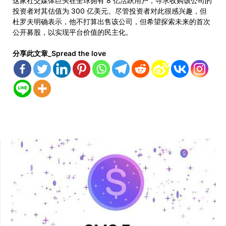
这家社交媒体巨头在全球拥有 8 亿活跃用户，寻求收购该公司的
投资者对其估值为 300 亿美元。尽管投资者对此很感兴趣，但
杜罗夫明确表示，他不打算出售该公司，但希望探索未来的首次
公开募股，以实现平台价值的民主化。
分享此文章_Spread the love