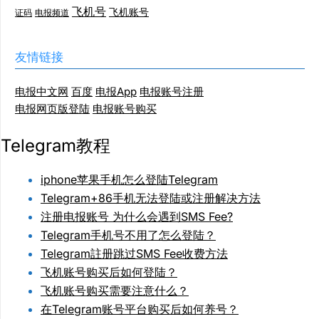
飞机号
飞机账号
证码
电报频道
友情链接
电报中文网
百度
电报App
电报账号注册
电报网页版登陆
电报账号购买
Telegram教程
iphone苹果手机怎么登陆Telegram
Telegram+86手机无法登陆或注册解决方法
注册电报账号 为什么会遇到SMS Fee?
Telegram手机号不用了怎么登陆？
Telegram註册跳过SMS Fee收费方法
飞机账号购买后如何登陆？
飞机账号购买需要注意什么？
在Telegram账号平台购买后如何养号？