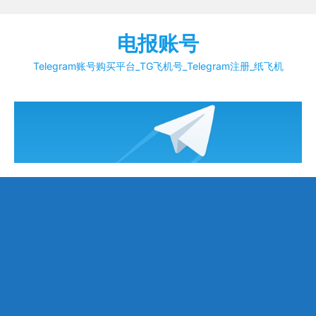
Skip
to
电报账号
content
Telegram账号购买平台_TG飞机号_Telegram注册_纸飞机