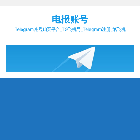
Skip
to
电报账号
content
Telegram账号购买平台_TG飞机号_Telegram注册_纸飞机