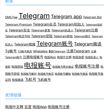
标签
Telegram
Telegram app
SMS Fee
Telegram Bot
Telegram会员
Telegram创始人
Telegram Premium
Telegram加好
Telegram注册
Telegram安全
Telegram更新
Telegram机器人
友
Telegram登陆
Telegram电话号码
Telegram群组
Telegram聊天
Telegram
Telegram账号
Telegram频道
Telegram视频
联系人
Tg账号
注册Telegram
WhatsApp
TG账号购买
删除Telegram
注册
注册电报账号
电报App
电报中文网
电报加密
Telegram账号
电报机器人
电
电报账号
电报账号注册
电报群组
电
报群
电报账号两步验证
报账号群组
电报账号验
电报账号解封
电报账号购买
电报账号赚钱
电报账号频道
飞机号
飞机账号
证码
电报频道
友情链接
电报中文网
百度
电报App
电报账号注册