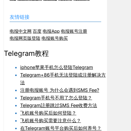
友情链接
电报中文网
百度
电报App
电报账号注册
电报网页版登陆
电报账号购买
Telegram教程
iphone苹果手机怎么登陆Telegram
Telegram+86手机无法登陆或注册解决方
法
注册电报账号 为什么会遇到SMS Fee?
Telegram手机号不用了怎么登陆？
Telegram註册跳过SMS Fee收费方法
飞机账号购买后如何登陆？
飞机账号购买需要注意什么？
在Telegram账号平台购买后如何养号？