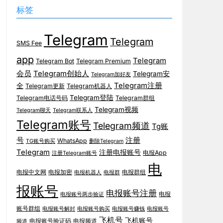
标签
Telegram
Telegram
SMS Fee
app
Telegram
Telegram Bot
Telegram Premium
会员
Telegram创始人
Telegram安
Telegram加好友
Telegram注册
全
Telegram更新
Telegram机器人
Telegram登陆
Telegram电话号码
Telegram群组
Telegram视频
Telegram聊天
Telegram联系人
Telegram账号
Telegram频道
Tg账
号
注册
WhatsApp
TG账号购买
删除Telegram
Telegram
注册电报账号
电报App
注册Telegram账号
电
电报中文网
电报加密
电报群组
电报机器人
电报群
报账号
电报账号注册
电报
电报账号两步验证
账号群组
电报账号解封
电报账号购买
电报账号赚钱
电报账号
飞机号
飞机账号
电报账号验证码
电报频道
频道