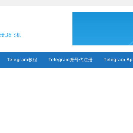
m注册_纸飞机
Telegram教程
Telegram账号代注册
Telegram Ap