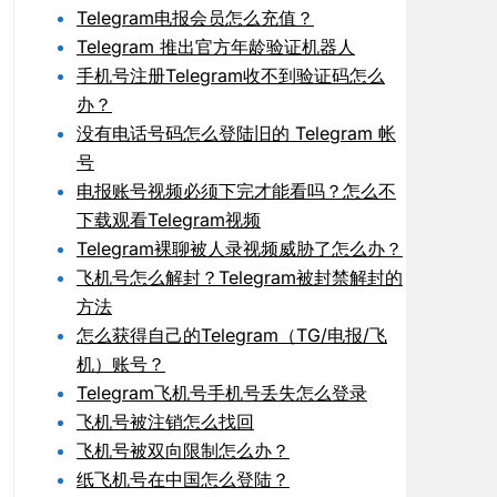
Telegram电报会员怎么充值？
Telegram 推出官方年龄验证机器人
手机号注册Telegram收不到验证码怎么
办？
没有电话号码怎么登陆旧的 Telegram 帐
号
电报账号视频必须下完才能看吗？怎么不
下载观看Telegram视频
Telegram裸聊被人录视频威胁了怎么办？
飞机号怎么解封？Telegram被封禁解封的
方法
怎么获得自己的Telegram（TG/电报/飞
机）账号？
Telegram飞机号手机号丢失怎么登录
飞机号被注销怎么找回
飞机号被双向限制怎么办？
纸飞机号在中国怎么登陆？