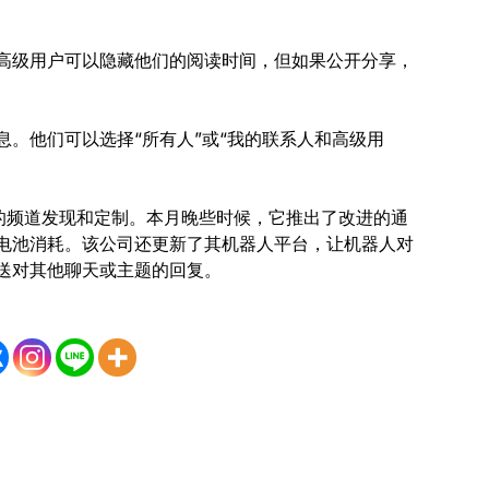
高级用户可以隐藏他们的阅读时间，但如果公开分享，
。他们可以选择“所有人”或“我的联系人和高级用
更好的频道发现和定制。本月晚些时候，它推出了改进的通
电池消耗。该公司还更新了其机器人平台，让机器人对
送对其他聊天或主题的回复。