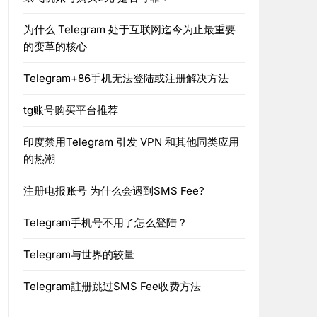
为什么 Telegram 处于互联网迄今为止最重要
的变革的核心
Telegram+86手机无法登陆或注册解决方法
tg账号购买平台推荐
印度禁用Telegram 引发 VPN 和其他同类应用
的热潮
注册电报账号 为什么会遇到SMS Fee?
Telegram手机号不用了怎么登陆？
Telegram与世界的较量
Telegram註册跳过SMS Fee收费方法