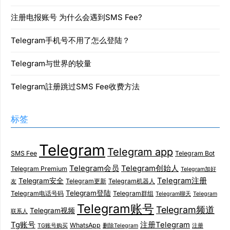
注册电报账号 为什么会遇到SMS Fee?
Telegram手机号不用了怎么登陆？
Telegram与世界的较量
Telegram註册跳过SMS Fee收费方法
标签
Telegram
Telegram app
SMS Fee
Telegram Bot
Telegram会员
Telegram创始人
Telegram Premium
Telegram加好
Telegram注册
Telegram安全
Telegram更新
Telegram机器人
友
Telegram登陆
Telegram电话号码
Telegram群组
Telegram聊天
Telegram
Telegram账号
Telegram频道
Telegram视频
联系人
Tg账号
注册Telegram
WhatsApp
TG账号购买
删除Telegram
注册