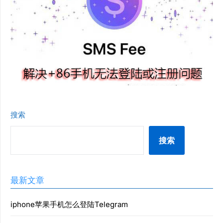
搜索
搜索
最新文章
iphone苹果手机怎么登陆Telegram