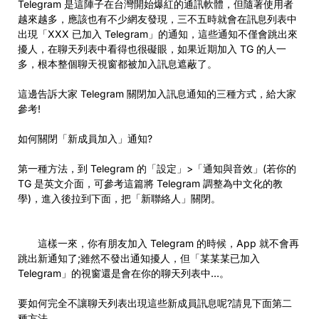
Telegram 是這陣子在台灣開始爆紅的通訊軟體，但隨著使用者
越來越多，應該也有不少網友發現，三不五時就會在訊息列表中
出現「XXX 已加入 Telegram」的通知，這些通知不僅會跳出來
擾人，在聊天列表中看得也很礙眼，如果近期加入 TG 的人一
多，根本整個聊天視窗都被加入訊息遮蔽了。
這邊告訴大家 Telegram 關閉加入訊息通知的三種方式，給大家
參考!
如何關閉「新成員加入」通知?
第一種方法，到 Telegram 的「設定」>「通知與音效」(若你的
TG 是英文介面，可參考這篇將 Telegram 調整為中文化的教
學)，進入後拉到下面，把「新聯絡人」關閉。
這樣一來，你有朋友加入 Telegram 的時候，App 就不會再
跳出新通知了;雖然不發出通知擾人，但「某某某已加入
Telegram」的視窗還是會在你的聊天列表中…。
要如何完全不讓聊天列表出現這些新成員訊息呢?請見下面第二
種方法。