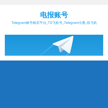
Skip
to
电报账号
content
Telegram账号购买平台_TG飞机号_Telegram注册_纸飞机