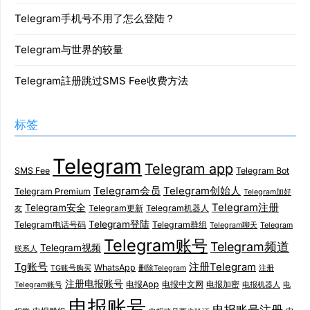
Telegram手机号不用了怎么登陆？
Telegram与世界的较量
Telegram註册跳过SMS Fee收费方法
标签
Telegram
Telegram app
SMS Fee
Telegram Bot
Telegram会员
Telegram创始人
Telegram Premium
Telegram加好
Telegram注册
Telegram安全
Telegram更新
Telegram机器人
友
Telegram登陆
Telegram电话号码
Telegram群组
Telegram聊天
Telegram
Telegram账号
Telegram频道
Telegram视频
联系人
Tg账号
注册Telegram
WhatsApp
TG账号购买
删除Telegram
注册
注册电报账号
电报App
电报中文网
电报加密
Telegram账号
电报机器人
电
电报账号
电报账号注册