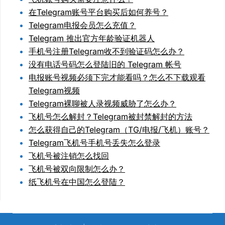
在Telegram账号平台购买后如何养号？
Telegram电报会员怎么充值？
Telegram 推出官方年龄验证机器人
手机号注册Telegram收不到验证码怎么办？
没有电话号码怎么登陆旧的 Telegram 帐号
电报账号视频必须下完才能看吗？怎么不下载观看
Telegram视频
Telegram裸聊被人录视频威胁了怎么办？
飞机号怎么解封？Telegram被封禁解封的方法
怎么获得自己的Telegram（TG/电报/飞机）账号？
Telegram飞机号手机号丢失怎么登录
飞机号被注销怎么找回
飞机号被双向限制怎么办？
纸飞机号在中国怎么登陆？