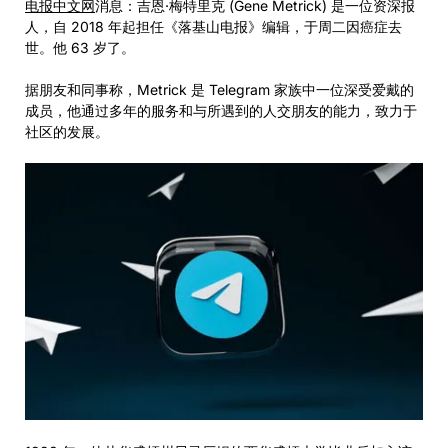
电报中文网
消息：吉恩·梅特里克 (Gene Metrick) 是一位资深报
人，自 2018 年起担任《落基山电报》编辑，于周二因癌症去
世。他 63 岁了。
据朋友和同事称，Metrick 是 Telegram 家族中一位深受爱戴的
成员，他通过多年的服务和与所遇到的人交朋友的能力，致力于
社区的发展。