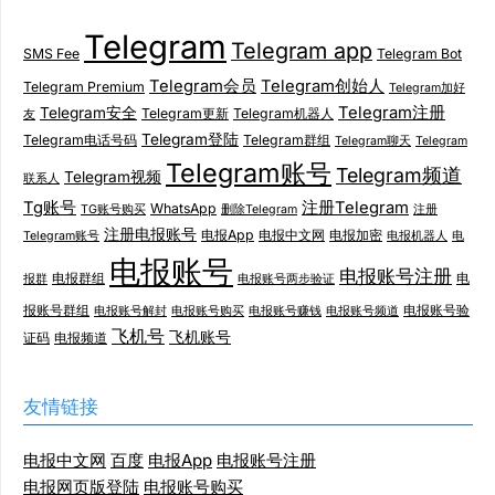
Telegram
Telegram app
SMS Fee
Telegram Bot
Telegram会员
Telegram创始人
Telegram Premium
Telegram加好
Telegram注册
Telegram安全
Telegram更新
Telegram机器人
友
Telegram登陆
Telegram电话号码
Telegram群组
Telegram聊天
Telegram
Telegram账号
Telegram频道
Telegram视频
联系人
Tg账号
注册Telegram
WhatsApp
TG账号购买
删除Telegram
注册
注册电报账号
电报App
电报中文网
电报加密
Telegram账号
电报机器人
电
电报账号
电报账号注册
电报群组
电
报群
电报账号两步验证
报账号群组
电报账号验
电报账号解封
电报账号购买
电报账号赚钱
电报账号频道
飞机号
飞机账号
证码
电报频道
友情链接
电报中文网
百度
电报App
电报账号注册
电报网页版登陆
电报账号购买