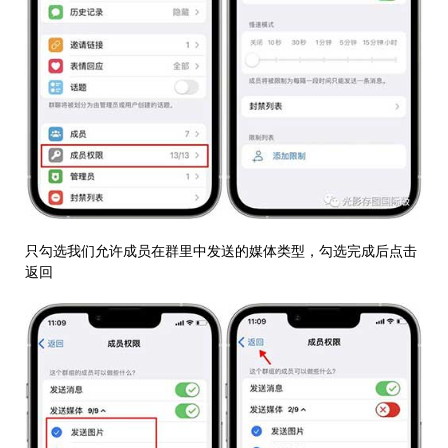
只勾选我们允许成员在群里中发送的媒体类型，勾选完成后点击
返回