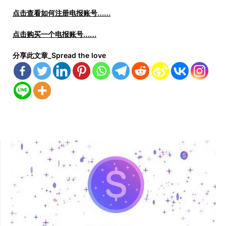
点击查看如何注册电报账号……
点击购买一个电报账号……
分享此文章_Spread the love