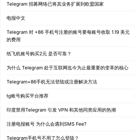
Telegram 招募网络已将其业务扩展到欧盟国家
电报中文
Telegram 对 +86 手机号注册的账号要每账号收取 1.19 美元
的费用
纸飞机账号购买2元 是否可靠？
为什么 Telegram 处于互联网迄今为止最重要的变革的核心
Telegram+86手机无法登陆或注册解决方法
tg账号购买平台推荐
印度禁用Telegram 引发 VPN 和其他同类应用的热潮
注册电报账号 为什么会遇到SMS Fee?
Telegram手机号不用了怎么登陆？