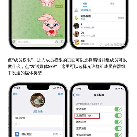
点“成员权限”，进入成员权限的页面可以选择编辑群组成员可以
做什么，点“发送媒体9/9”，这里可以选择允许群组成员在群组
中发送的媒体类型