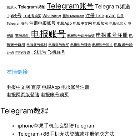
Telegram账号
Telegram频道
Telegram视频
联系人
Tg账号
注册Telegram
WhatsApp
TG账号购买
删除Telegram
注册
注册电报账号
电报App
电报中文网
电报加密
Telegram账号
电报机器人
电
电报账号
电报账号注册
电报群组
电
报群
电报账号两步验证
报账号群组
电报账号验
电报账号解封
电报账号购买
电报账号赚钱
电报账号频道
飞机号
飞机账号
证码
电报频道
友情链接
电报中文网
百度
电报App
电报账号注册
电报网页版登陆
电报账号购买
Telegram教程
iphone苹果手机怎么登陆Telegram
Telegram+86手机无法登陆或注册解决方法