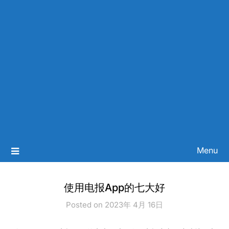
Menu
使用电报App的七大好
Posted on 2023年 4月 16日