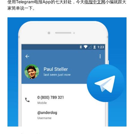
使用Telegram电报App的七大好处，今天
电报中文网
小编就跟大
家简单说一下。