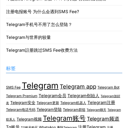
注册电报账号 为什么会遇到SMS Fee?
Telegram手机号不用了怎么登陆？
Telegram与世界的较量
Telegram註册跳过SMS Fee收费方法
标签
Telegram
Telegram app
SMS Fee
Telegram Bot
Telegram会员
Telegram创始人
Telegram Premium
Telegram加好
Telegram注册
Telegram安全
Telegram更新
Telegram机器人
友
Telegram登陆
Telegram电话号码
Telegram群组
Telegram聊天
Telegram
Telegram账号
Telegram频道
Telegram视频
联系人
Tg账号
注册Telegram
WhatsApp
TG账号购买
删除Telegram
注册