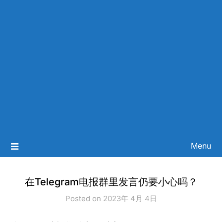
Menu
在Telegram电报群里发言仍要小心吗？
Posted on 2023年 4月 4日