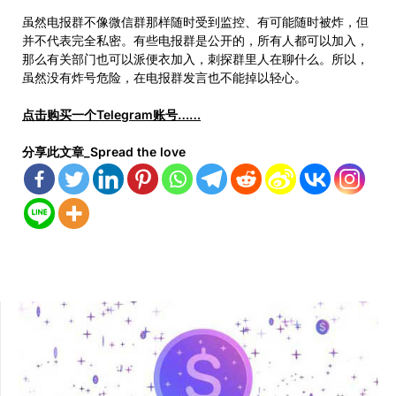
虽然电报群不像微信群那样随时受到监控、有可能随时被炸，但
并不代表完全私密。有些电报群是公开的，所有人都可以加入，
那么有关部门也可以派便衣加入，刺探群里人在聊什么。所以，
虽然没有炸号危险，在电报群发言也不能掉以轻心。
点击购买一个Telegram账号……
分享此文章_Spread the love