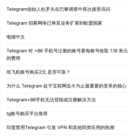
Telegram创始人杜罗夫在巴黎调查中再次接受讯问
Telegram 招募网络已将其业务扩展到欧盟国家
电报中文
Telegram 对 +86 手机号注册的账号要每账号收取 1.19 美元
的费用
纸飞机账号购买2元 是否可靠？
为什么 Telegram 处于互联网迄今为止最重要的变革的核心
Telegram+86手机无法登陆或注册解决方法
tg账号购买平台推荐
印度禁用Telegram 引发 VPN 和其他同类应用的热潮