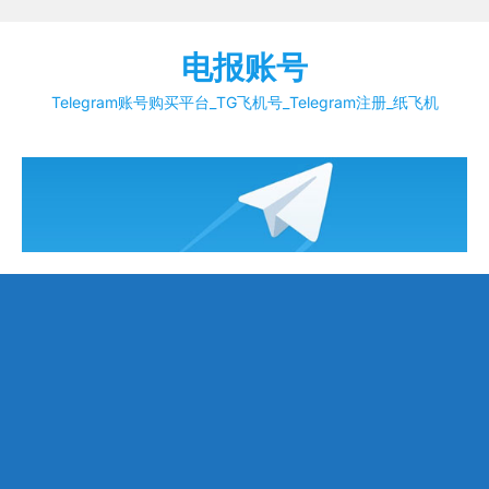
Skip
to
电报账号
content
Telegram账号购买平台_TG飞机号_Telegram注册_纸飞机