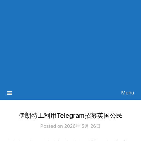
Menu
伊朗特工利用Telegram招募英国公民
Posted on 2026年 5月 26日