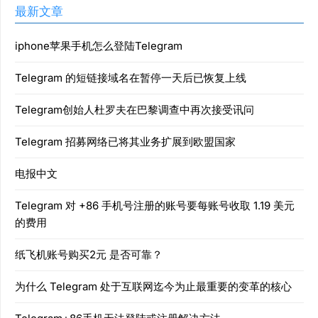
最新文章
iphone苹果手机怎么登陆Telegram
Telegram 的短链接域名在暂停一天后已恢复上线
Telegram创始人杜罗夫在巴黎调查中再次接受讯问
Telegram 招募网络已将其业务扩展到欧盟国家
电报中文
Telegram 对 +86 手机号注册的账号要每账号收取 1.19 美元
的费用
纸飞机账号购买2元 是否可靠？
为什么 Telegram 处于互联网迄今为止最重要的变革的核心