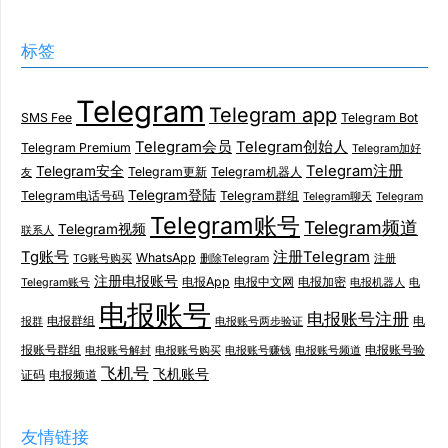
标签
Telegram
Telegram app
SMS Fee
Telegram Bot
Telegram会员
Telegram创始人
Telegram Premium
Telegram加好
Telegram注册
Telegram安全
Telegram更新
Telegram机器人
友
Telegram登陆
Telegram电话号码
Telegram群组
Telegram聊天
Telegram
Telegram账号
Telegram频道
Telegram视频
联系人
Tg账号
注册Telegram
WhatsApp
TG账号购买
删除Telegram
注册
注册电报账号
电报App
电报中文网
电报加密
Telegram账号
电报机器人
电
电报账号
电报账号注册
电报群组
电
报群
电报账号两步验证
报账号群组
电报账号验
电报账号解封
电报账号购买
电报账号赚钱
电报账号频道
飞机号
飞机账号
证码
电报频道
友情链接