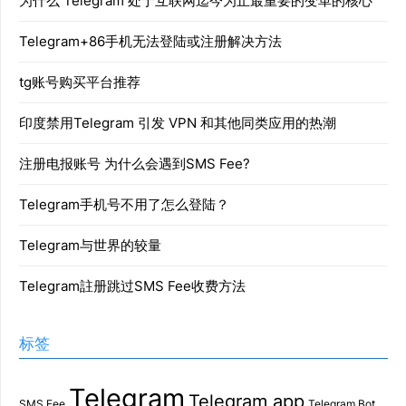
为什么 Telegram 处于互联网迄今为止最重要的变革的核心
Telegram+86手机无法登陆或注册解决方法
tg账号购买平台推荐
印度禁用Telegram 引发 VPN 和其他同类应用的热潮
注册电报账号 为什么会遇到SMS Fee?
Telegram手机号不用了怎么登陆？
Telegram与世界的较量
Telegram註册跳过SMS Fee收费方法
标签
Telegram
Telegram app
SMS Fee
Telegram Bot