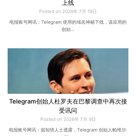
上线
Posted on 2026年 7月 19日
电报账号网讯：Telegram 使用的域名神秘下线，该应用的
创始…
Telegram创始人杜罗夫在巴黎调查中再次接
受讯问
Posted on 2026年 7月 9日
电报账号网讯：据知情人士透露，Telegram 创始人帕维尔·