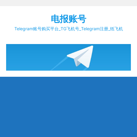
Skip
to
电报账号
content
Telegram账号购买平台_TG飞机号_Telegram注册_纸飞机