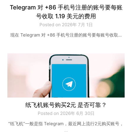
Telegram 对 +86 手机号注册的账号要每账
号收取 1.19 美元的费用
Posted on 2026年 7月 1日
现在 Telegram 对 +86 手机号注册的账号要每账号收取…
纸飞机账号购买2元 是否可靠？
Posted on 2026年 6月 30日
“纸飞机”一般是指 Telegram，最近网上流行2元购买账号，
…