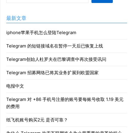
最新文章
iphone苹果手机怎么登陆Telegram
Telegram 的短链接域名在暂停一天后已恢复上线
Telegram创始人杜罗夫在巴黎调查中再次接受讯问
Telegram 招募网络已将其业务扩展到欧盟国家
电报中文
Telegram 对 +86 手机号注册的账号要每账号收取 1.19 美元
的费用
纸飞机账号购买2元 是否可靠？