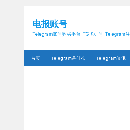
Skip
to
content
电报账号
Telegram账号购买平台_TG飞机号_Telegra
首页
Telegram是什么
Telegram资讯