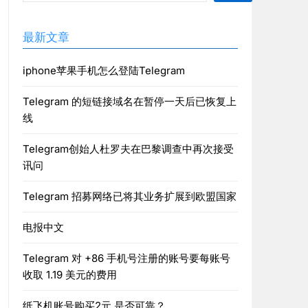
最新文章
iphone苹果手机怎么登陆Telegram
Telegram 的短链接域名在暂停一天后已恢复上
线
Telegram创始人杜罗夫在巴黎调查中再次接受
讯问
Telegram 招募网络已将其业务扩展到欧盟国家
电报中文
Telegram 对 +86 手机号注册的账号要每账号
收取 1.19 美元的费用
纸飞机账号购买2元 是否可靠？