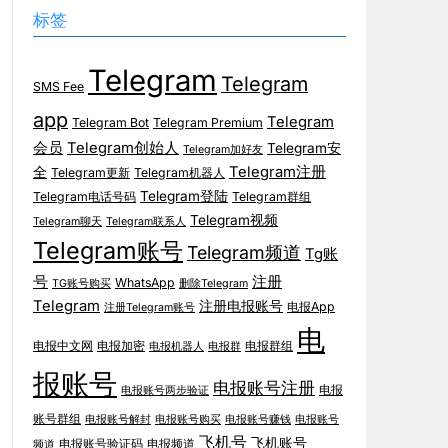
标签
Telegram
Telegram
SMS Fee
app
Telegram
Telegram Bot
Telegram Premium
会员
Telegram创始人
Telegram安
Telegram加好友
Telegram注册
全
Telegram更新
Telegram机器人
Telegram登陆
Telegram电话号码
Telegram群组
Telegram视频
Telegram聊天
Telegram联系人
Telegram账号
Telegram频道
Tg账
号
注册
WhatsApp
TG账号购买
删除Telegram
Telegram
注册电报账号
电报App
注册Telegram账号
电
电报中文网
电报加密
电报群组
电报机器人
电报群
报账号
电报账号注册
电报
电报账号两步验证
账号群组
电报账号解封
电报账号购买
电报账号赚钱
电报账号
飞机号
飞机账号
电报账号验证码
电报频道
频道