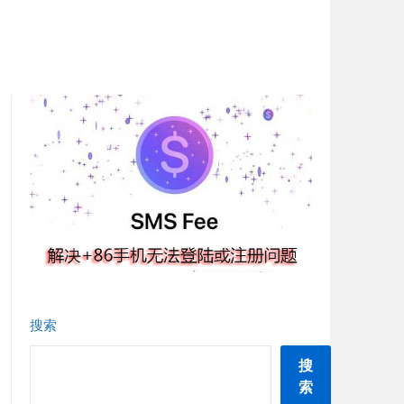
搜索
搜
索