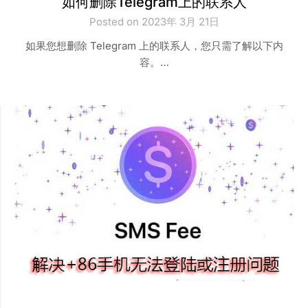
如何删除Telegram上的联系人
Posted on 2023年 3月 21日
如果您想删除 Telegram 上的联系人，您只需了解以下内
容。…