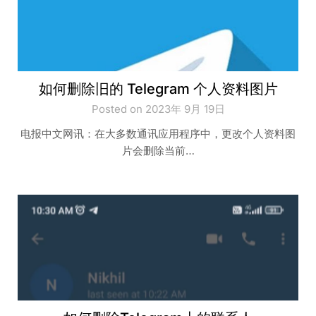
如何删除旧的 Telegram 个人资料图片
Posted on 2023年 9月 19日
电报中文网讯：在大多数通讯应用程序中，更改个人资料图
片会删除当前…