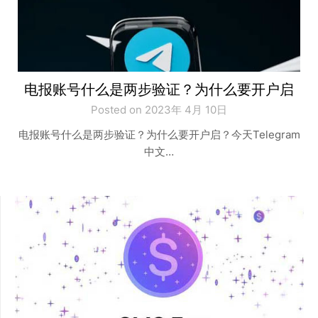
电报账号什么是两步验证？为什么要开户启
Posted on 2023年 4月 10日
电报账号什么是两步验证？为什么要开户启？今天Telegram
中文…