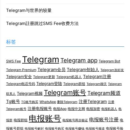
Telegram与世界的较量
Telegram註册跳过SMS Fee收费方法
标签
Telegram
Telegram app
SMS Fee
Telegram Bot
Telegram会员
Telegram创始人
Telegram Premium
Telegram加好友
Telegram注册
Telegram安全
Telegram更新
Telegram机器人
Telegram登陆
Telegram电话号码
Telegram群组
Telegram聊天
Telegram
Telegram账号
Telegram频道
Telegram视频
联系人
Tg账号
注册Telegram
WhatsApp
TG账号购买
删除Telegram
注册
注册电报账号
电报App
电报中文网
电报加密
Telegram账号
电报机器人
电
电报账号
电报账号注册
电报群组
电
报群
电报账号两步验证
报账号群组
电报账号验
电报账号解封
电报账号购买
电报账号赚钱
电报账号频道