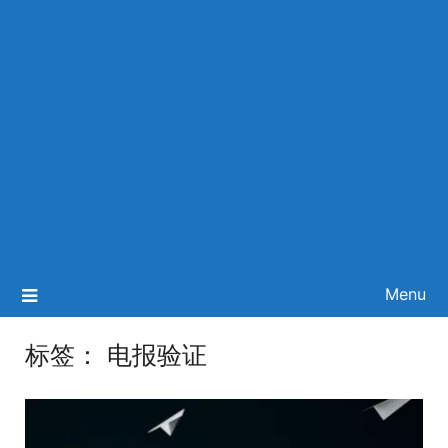
Menu
标签：
电报验证