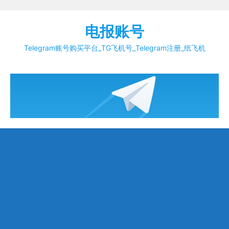
Skip
to
电报账号
content
Telegram账号购买平台_TG飞机号_Telegram注册_纸飞机