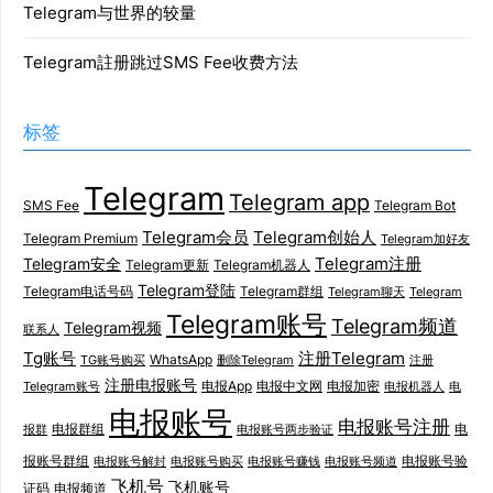
Telegram与世界的较量
Telegram註册跳过SMS Fee收费方法
标签
Telegram
Telegram app
SMS Fee
Telegram Bot
Telegram会员
Telegram创始人
Telegram Premium
Telegram加好友
Telegram注册
Telegram安全
Telegram更新
Telegram机器人
Telegram登陆
Telegram电话号码
Telegram群组
Telegram聊天
Telegram
Telegram账号
Telegram频道
Telegram视频
联系人
Tg账号
注册Telegram
WhatsApp
TG账号购买
删除Telegram
注册
注册电报账号
电报App
电报中文网
电报加密
Telegram账号
电报机器人
电
电报账号
电报账号注册
电报群组
电
报群
电报账号两步验证
报账号群组
电报账号验
电报账号解封
电报账号购买
电报账号赚钱
电报账号频道
飞机号
飞机账号
证码
电报频道