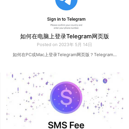
如何在电脑上登录Telegram网页版
Posted on 2023年 5月 14日
如何在PC或Mac上登录Telegram网页版？Telegram…