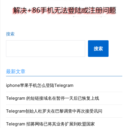
搜索
搜索
最新文章
iphone苹果手机怎么登陆Telegram
Telegram 的短链接域名在暂停一天后已恢复上线
Telegram创始人杜罗夫在巴黎调查中再次接受讯问
Telegram 招募网络已将其业务扩展到欧盟国家