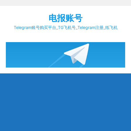
Skip
to
电报账号
content
Telegram账号购买平台_TG飞机号_Telegram注册_纸飞机